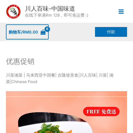
Skip
川人百味-中国味道
to
在线下单满Rm 128，即可免运费 :)
content
付款
购物车/
RM
0.00
优惠促销
川菜湘菜 | 马来西亚中国餐| 吉隆坡美食|川人百味| 川菜| 湘
菜|Chinese Food