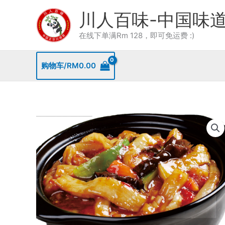
Skip
川人百味-中国味
to
content
在线下单满Rm 128，即可免运费 :)
购物车/
RM
0.00