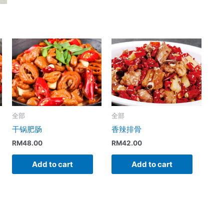
quantity
全部
全部
干锅肥肠
香辣排骨
RM
48.00
RM
42.00
Add to cart
Add to cart