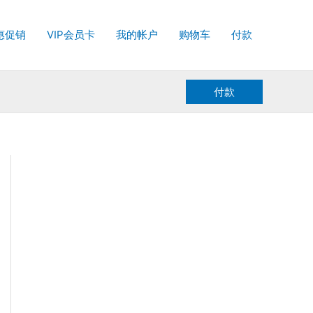
惠促销
VIP会员卡
我的帐户
购物车
付款
付款