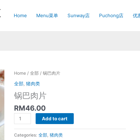
道
Home
Menu菜单
Sunway店
Puchong店
优
Home
/
全部
/ 锅巴肉片
全部
,
猪肉类
锅巴肉片
RM
46.00
锅
Add to cart
巴
肉
Categories:
全部
,
猪肉类
片