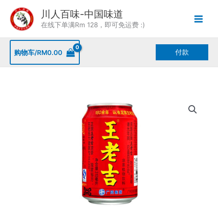
Skip
川人百味-中国味道
to
在线下单满Rm 128，即可免运费 :)
content
付款
购物车/
RM
0.00