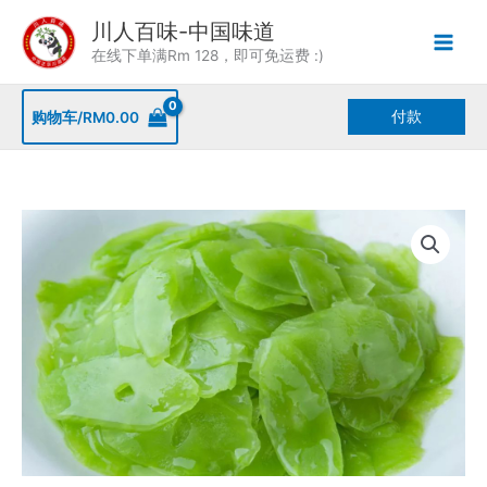
Skip
川人百味-中国味道
to
在线下单满Rm 128，即可免运费 :)
content
付款
购物车/
RM
0.00