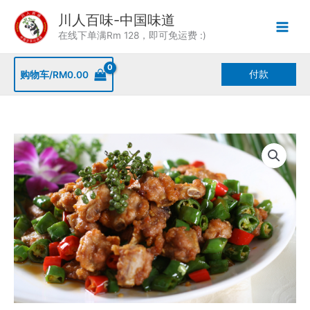
Skip
川人百味-中国味道
to
在线下单满Rm 128，即可免运费 :)
content
付款
购物车/
RM
0.00