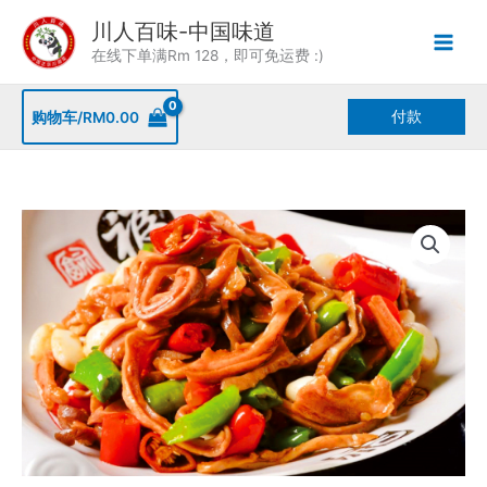
Skip
川人百味-中国味道
to
在线下单满Rm 128，即可免运费 :)
content
付款
购物车/
RM
0.00