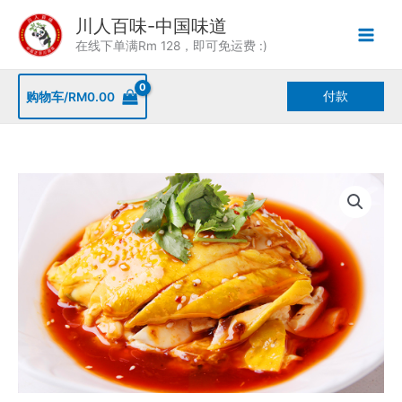
Skip
川人百味-中国味道
to
在线下单满Rm 128，即可免运费 :)
content
付款
购物车/
RM
0.00