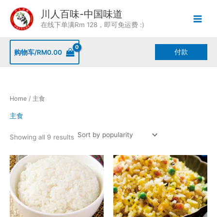
Skip
川人百味-中国味道
to
在线下单满Rm 128，即可免运费 :)
content
付款
购物车/
RM
0.00
Home
/ 主食
主食
Sorted
Showing all 9 results
by
popularity